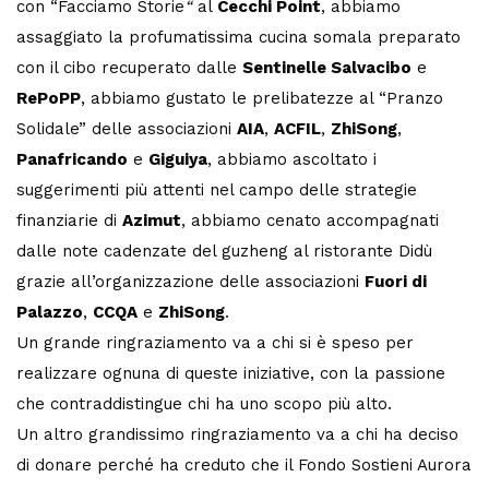
con “Facciamo Storie
“
al
Cecchi Point
, abbiamo
assaggiato la profumatissima cucina somala preparato
con il cibo recuperato dalle
Sentinelle Salvacibo
e
RePoPP
, abbiamo gustato le prelibatezze al “Pranzo
Solidale” delle associazioni
AIA
,
ACFIL
,
ZhiSong
,
Panafricando
e
Giguiya
, abbiamo ascoltato i
suggerimenti più attenti nel campo delle strategie
finanziarie di
Azimut
, abbiamo cenato accompagnati
dalle note cadenzate del guzheng al ristorante Didù
grazie all’organizzazione delle associazioni
Fuori di
Palazzo
,
CCQA
e
ZhiSong
.
Un grande ringraziamento va a chi si è speso per
realizzare ognuna di queste iniziative, con la passione
che contraddistingue chi ha uno scopo più alto.
Un altro grandissimo ringraziamento va a chi ha deciso
di donare perché ha creduto che il Fondo Sostieni Aurora