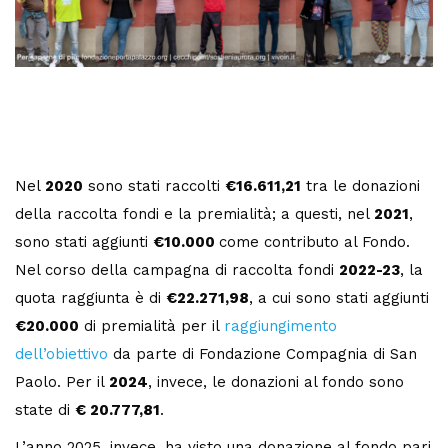
Nel
2020
sono stati raccolti
€16.611,21
tra le donazioni
della raccolta fondi e la premialità; a questi, nel
2021
,
sono stati aggiunti
€10.000
come contributo al Fondo.
N
el corso della campagna di raccolta fondi
2022-23
, la
quota raggiunta è di
€22.271,98
, a cui sono stati aggiunti
€20.000
di premialità per il
raggiungimento
dell’obiettivo
da parte di Fondazione Compagnia di San
Paolo
. Per il
2024
, invece, le donazioni al fondo sono
state di
€
20.777,81
.
L’anno 2025, invece, ha visto una donazione al fondo pari