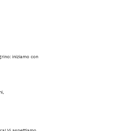
grino: iniziamo con
i,
era! Vi aspettiamo