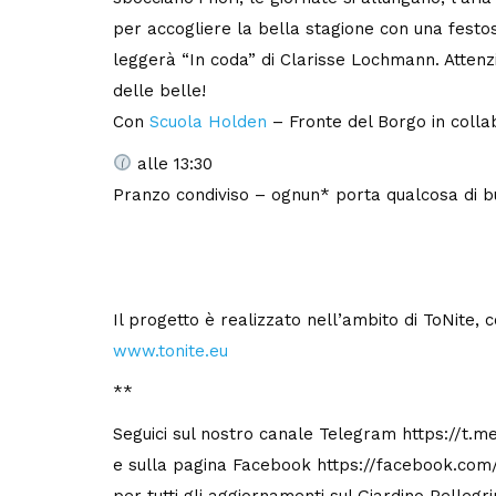
per accogliere la bella stagione con una festos
leggerà “In coda” di Clarisse Lochmann. Attenz
delle belle!
Con
Scuola Holden
– Fronte del Borgo in coll
alle 13:30
Pranzo condiviso – ognun* porta qualcosa di bu
Il progetto è realizzato nell’ambito di ToNite
www.tonite.eu
**
Seguici sul nostro canale Telegram https://t.m
e sulla pagina Facebook https://facebook.com/
per tutti gli aggiornamenti sul Giardino Pellegri