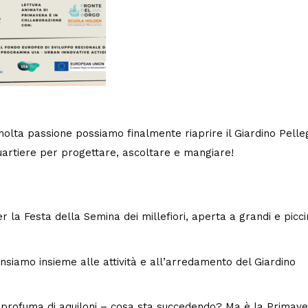
 molta passione possiamo finalmente riaprire il Giardino Pelle
uartiere per progettare, ascoltare e mangiare!
r la Festa della Semina dei millefiori, aperta a grandi e piccin
ensiamo insieme alle attività e all’arredamento del Giardino
aria profuma di aquiloni – cosa sta succedendo? Ma è la Primav